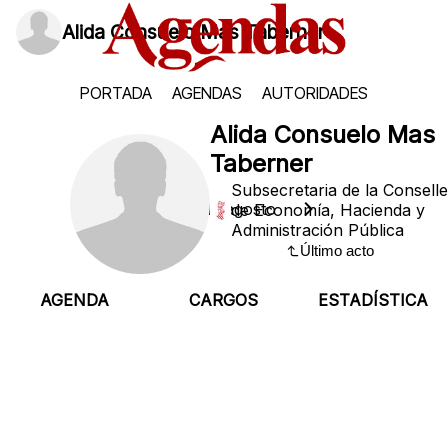
Alida Consuelo Mas Taberner
PORTADA
AGENDAS
AUTORIDADES
Alida Consuelo Mas
Taberner
Subsecretaria de la Conselle
Lunes, 10 de agosto
de Economía, Hacienda y
Administración Pública
Último acto
AGENDA
CARGOS
ESTADÍSTICA