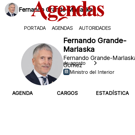
Fernando Grande-Marlaska
PORTADA
AGENDAS
AUTORIDADES
Fernando Grande-
Marlaska
Fernando Grande-Marlask
Domingo, 9 de agosto
Gómez
Ministro del Interior
AGENDA
CARGOS
ESTADÍSTICA