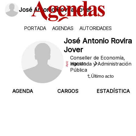
José Antonio Rovira Jover
PORTADA
AGENDAS
AUTORIDADES
José Antonio Rovira
Jover
Conseller de Economía,
Domingo, 9 de agosto
Hacienda y Administración
Pública
Último acto
AGENDA
CARGOS
ESTADÍSTICA