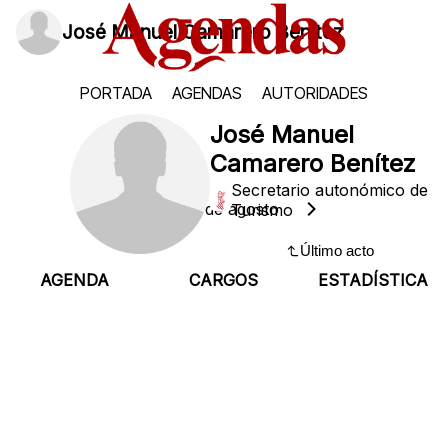
José Manuel Camarero Benítez
PORTADA
AGENDAS
AUTORIDADES
José Manuel
Camarero Benítez
Secretario autonómico de
Sábado, 8 de agosto
Turismo
Último acto
AGENDA
CARGOS
ESTADÍSTICA