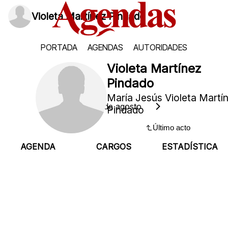
Violeta Martínez Pindado
PORTADA
AGENDAS
AUTORIDADES
Violeta Martínez
Pindado
María Jesús Violeta Martí
Viernes, 7 de agosto
Pindado
Último acto
AGENDA
CARGOS
ESTADÍSTICA