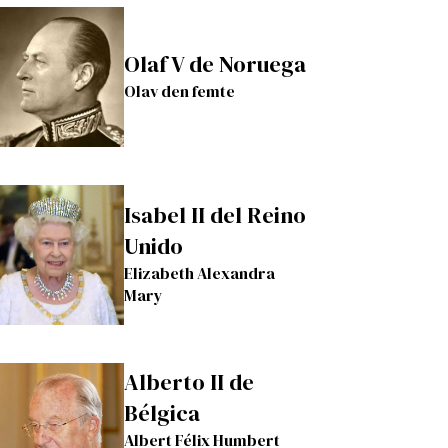
Olaf V de Noruega
Olav den femte
Isabel II del Reino
Unido
Elizabeth Alexandra
Mary
Alberto II de
Bélgica
Albert Félix Humbert