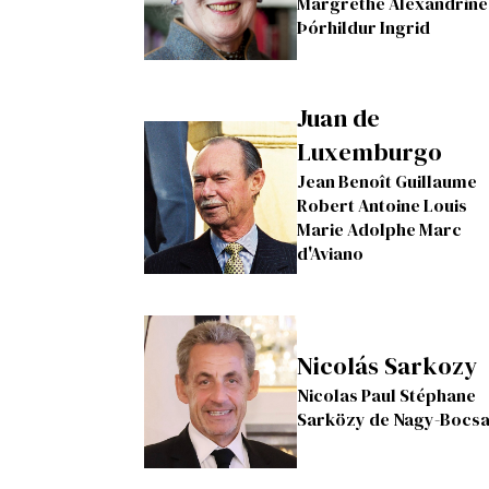
Margrethe Alexandrine
Þórhildur Ingrid
Juan de
Luxemburgo
Jean Benoît Guillaume
Robert Antoine Louis
Marie Adolphe Marc
d'Aviano
Nicolás Sarkozy
Nicolas Paul Stéphane
Sarközy de Nagy-Bocs