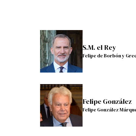
S.M. el Rey
Felipe de Borbón y Gre
Felipe González
Felipe González Márqu