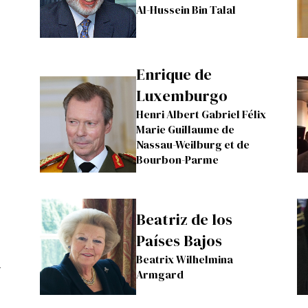
Al-Hussein Bin Talal
Enrique de
Luxemburgo
Henri Albert Gabriel Félix
Marie Guillaume de
Nassau-Weilburg et de
Bourbon-Parme
Beatriz de los
Países Bajos
Beatrix Wilhelmina
a
Armgard