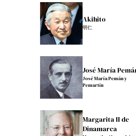
Akihito
明仁
José María Pemá
José María Pemán y
Pemartín
Margarita II de
Dinamarca