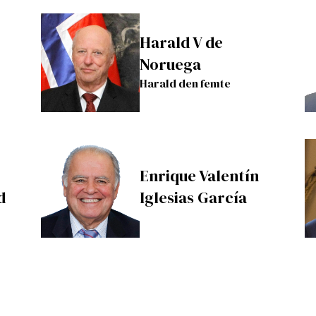
Harald V de
Noruega
Harald den femte
Enrique Valentín
d
Iglesias García