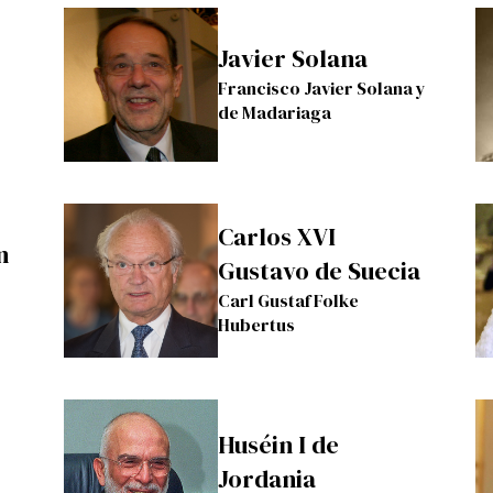
Javier Solana
Francisco Javier Solana y
de Madariaga
Carlos XVI
n
Gustavo de Suecia
Carl Gustaf Folke
Hubertus
Huséin I de
Jordania