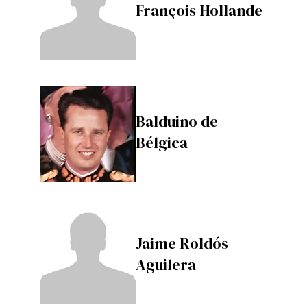
François Hollande
Balduino de
Bélgica
Jaime Roldós
Aguilera